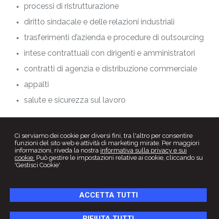
processi di ristrutturazione
diritto sindacale e delle relazioni industriali
trasferimenti d’azienda e procedure di outsourcing
intese contrattuali con dirigenti e amministratori
contratti di agenzia e distribuzione commerciale
appalti
salute e sicurezza sul lavoro
Ci serviamo dei cookie per diversi fini, tra l'altro per consentire
funzioni del sito web e attività di marketing mirate. Per maggiori
informazioni, riveda la nostra
informativa sulla privacy e sui
cookie.
Può gestire le impostazioni relative ai cookie, cliccando su
'Gestisci Cookie'
ACCETTA TUTTI
Studio Legale
RIFIUTA TUTTI