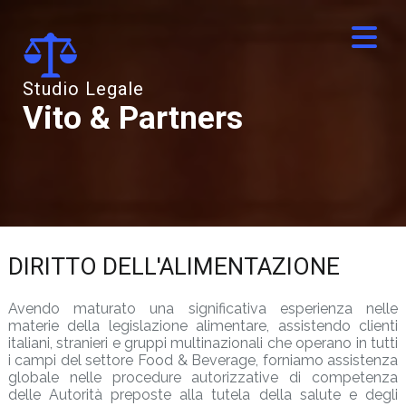
Studio Legale
Vito & Partners
DIRITTO DELL'ALIMENTAZIONE
Avendo maturato una significativa esperienza nelle
materie della legislazione alimentare, assistendo clienti
italiani, stranieri e gruppi multinazionali che operano in tutti
i campi del settore Food & Beverage, forniamo assistenza
globale nelle procedure autorizzative di competenza
delle Autorità preposte alla tutela della salute e degli