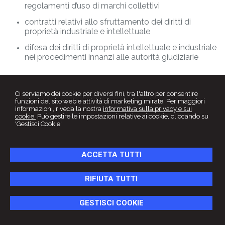
regolamenti d’uso di marchi collettivi
contratti relativi allo sfruttamento dei diritti di
proprietà industriale e intellettuale
difesa dei diritti di proprietà intellettuale e industriale
nei procedimenti innanzi alle autorità giudiziarie
Ci serviamo dei cookie per diversi fini, tra l'altro per consentire
funzioni del sito web e attività di marketing mirate. Per maggiori
informazioni, riveda la nostra
informativa sulla privacy e sui
cookie.
Può gestire le impostazioni relative ai cookie, cliccando su
'Gestisci Cookie'
ACCETTA TUTTI
Studio Legale
Vito & Partners
RIFIUTA TUTTI
Viale Liegi, n.16 -
Roma
00198
,
RM
Tel.
06.80690945
Fax
06.80662091
GESTISCI COOKIE
© 2026 Copyright Studio Legale Vito & Partners . Tutti i diritti riservati |
P.IVA 10676520587 |
Gestisci Cookie
-
Sitemap
-
Privacy
-
Cookie policy
-
Credits