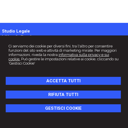
Studio Legale
Vito & Partners
Viale Liegi, n.16 -
Roma
00198
,
RM
Ci serviamo dei cookie per diversi fini, tra l'altro per consentire
Tel.
06.80690945
Fax
06.80662091
funzioni del sito web e attività di marketing mirate. Per maggiori
© 2026 Copyright Studio Legale Vito & Partners . Tutti i diritti riservati |
informazioni, riveda la nostra
informativa sulla privacy e sui
P.IVA 10676520587 |
Gestisci Cookie
-
Sitemap
-
Privacy
-
Cookie policy
-
cookie.
Può gestire le impostazioni relative ai cookie, cliccando su
Credits
'Gestisci Cookie'
ACCETTA TUTTI
RIFIUTA TUTTI
GESTISCI COOKIE